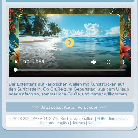
Der Ententanz auf karibischen Wellen mit Kunststücken auf
den Surfbrettern. Ob Grüße zum Geburtstag, aus dem Urlaub
oder einfach so, sommerliche Grüße sind immer willkommen.
>>> Jetzt selbst Karten versenden <<<
© 2008-2025 VABEO UG. Alle Rechte vorbehalten. |
AGBs
|
Impressum
|
Über uns
|
english
|
deutsch
|
Kontakt