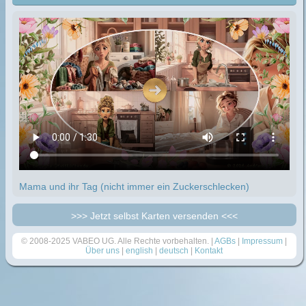
Mama und ihr Tag (nicht immer ein Zuckerschlecken)
>>> Jetzt selbst Karten versenden <<<
© 2008-2025 VABEO UG. Alle Rechte vorbehalten. |
AGBs
|
Impressum
|
Über uns
|
english
|
deutsch
|
Kontakt