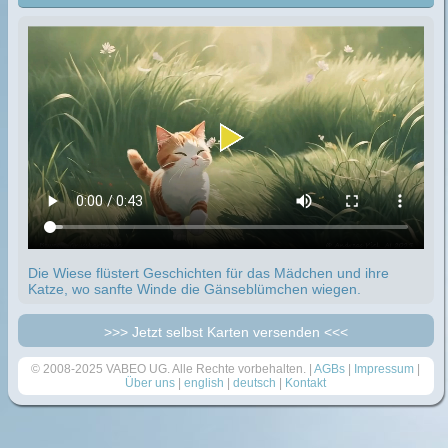
Die Wiese flüstert Geschichten für das Mädchen und ihre
Katze, wo sanfte Winde die Gänseblümchen wiegen.
>>> Jetzt selbst Karten versenden <<<
© 2008-2025 VABEO UG. Alle Rechte vorbehalten. |
AGBs
|
Impressum
|
Über uns
|
english
|
deutsch
|
Kontakt