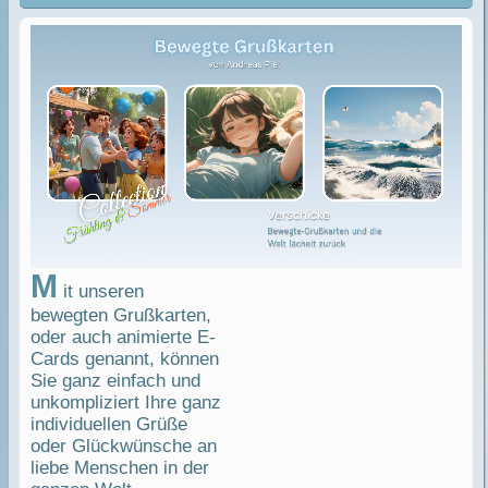
M
großen Eindruck
it unseren
hinterlassen und somit
bewegten Grußkarten,
noch sehr lange im
oder auch animierte E-
Gedächtnis bleiben.
Cards genannt, können
Bleiben auch Sie in
Sie ganz einfach und
Erinnerung und
unkompliziert Ihre ganz
hinterlassen Sie einen
individuellen Grüße
außergewöhnlichen und
oder Glückwünsche an
harmonischen
liebe Menschen in der
Eindruck, mit unseren