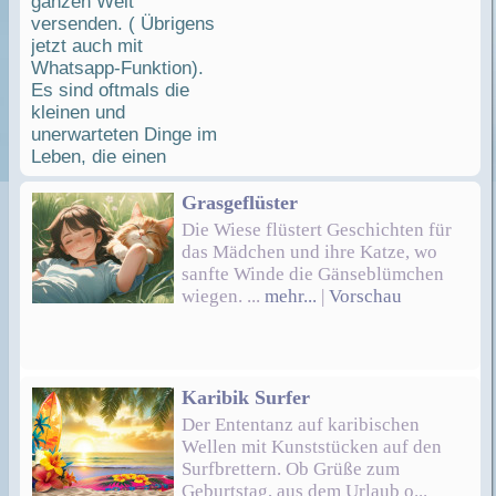
ganzen Welt
ganz individuellen
versenden. ( Übrigens
Grußkarten zu allen
jetzt auch mit
erdenklichen Anlässen,
Whatsapp-Funktion).
und versenden Sie Ihre
Es sind oftmals die
Botschaft ganz im
kleinen und
Zeichen der animierten
unerwarteten Dinge im
Kunst.
Leben, die einen
Grasgeflüster
Die Wiese flüstert Geschichten für
das Mädchen und ihre Katze, wo
sanfte Winde die Gänseblümchen
wiegen. ...
mehr...
|
Vorschau
Karibik Surfer
Der Ententanz auf karibischen
Wellen mit Kunststücken auf den
Surfbrettern. Ob Grüße zum
Geburtstag, aus dem Urlaub o...