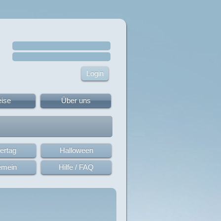
eise
Über uns
ertag
Halloween
emein
Hilfe / FAQ