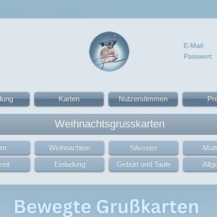
E-Mail:
Passwort:
dung
Karten
Nutzerstimmen
Pr
Weihnachtsgrusskarten
rn
Weihnachten
Silvester
Mutt
eit
Einladung
Geburt und Taufe
Allg