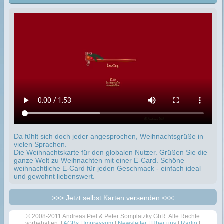
Da fühlt sich doch jeder angesprochen, Weihnachtsgrüße in
vielen Sprachen.
Die Weihnachtskarte für den globalen Nutzer. Grüßen Sie die
ganze Welt zu Weihnachten mit einer E-Card. Schöne
weihnachtliche E-Card für jeden Geschmack - einfach ideal
und gewohnt liebenswert.
>>> Jetzt selbst Karten versenden <<<
© 2008-2011 Andreas Piel & Peter Somplatzky GbR. Alle Rechte
vorbehalten. |
AGBs
|
Impressum
|
Newsletter
|
Über uns
|
Radio
|